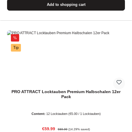
Add to shopping cart
Discount
%
Tip
PRO ATTRACT Locktauben Premium Halbschalen 12er
Pack
Content:
12 Locktauben
(€5.00 / 1 Locktauben)
Sale price:
Regular price:
€59.99
€69.99
(14.29% saved)