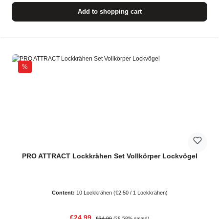
Add to shopping cart
Discount
%
PRO ATTRACT Lockkrähen Set Vollkörper Lockvögel
Content:
10 Lockkrähen
(€2.50 / 1 Lockkrähen)
Sale price:
Regular price:
€24.99
€34.99
(28.58% saved)