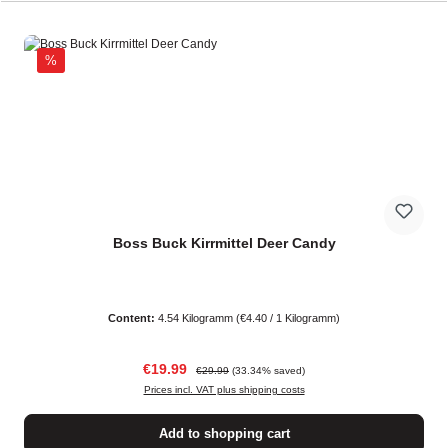
Discount
%
Boss Buck Kirrmittel Deer Candy
Content:
4.54 Kilogramm
(€4.40 / 1 Kilogramm)
Sale price:
Regular price:
€19.99
€29.99
(33.34% saved)
Prices incl. VAT plus shipping costs
Add to shopping cart