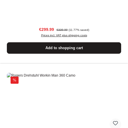
Sale price:
Regular price:
€299.99
€339.99
(11.77% saved)
Prices incl. VAT plus shipping costs
Add to shopping cart
Discount
%