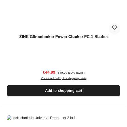
ZINK Gänselocker Power Clucker PC-1 Blades
Sale price:
Regular price:
€44.99
€49.99
(10% saved)
Prices incl. VAT plus shipping costs
Add to shopping cart