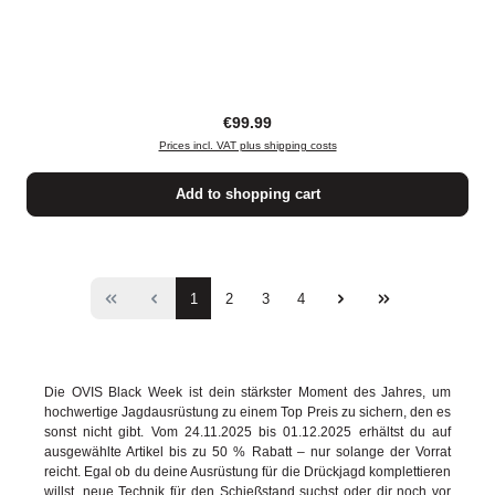
Regular price:
€99.99
Prices incl. VAT plus shipping costs
Add to shopping cart
Page
Page
Page
Page
1
2
3
4
Die OVIS Black Week ist dein stärkster Moment des Jahres, um
hochwertige Jagdausrüstung zu einem Top Preis zu sichern, den es
sonst nicht gibt. Vom 24.11.2025 bis 01.12.2025 erhältst du auf
ausgewählte Artikel bis zu 50 % Rabatt – nur solange der Vorrat
reicht. Egal ob du deine Ausrüstung für die Drückjagd komplettieren
willst, neue Technik für den Schießstand suchst oder dir noch vor