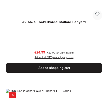
AVIAN-X Lockerkordel Mallard Lanyard
Sale price:
Regular price:
€24.99
€32.99
(24.25% saved)
Prices incl. VAT plus shipping costs
Add to shopping cart
Discount
%