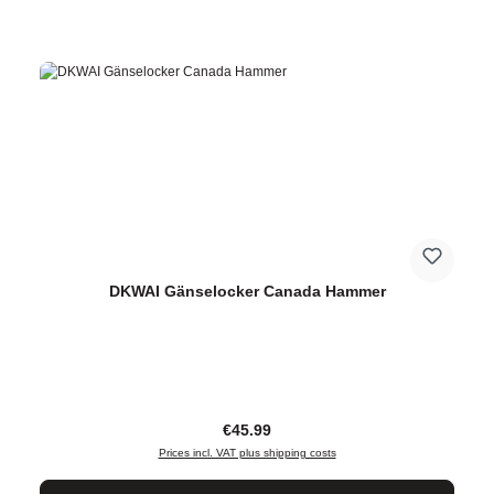
DKWAI Gänselocker Canada Hammer
Regular price:
€45.99
Prices incl. VAT plus shipping costs