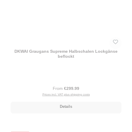
DKWAI Graugans Supreme Halbschalen Lockgänse
beflockt
Regular price:
From
€299.99
Prices incl. VAT plus shipping costs
Details