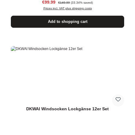
Sale price:
Regular price:
€99.99
€149.99
(33.34% saved)
Prices incl. VAT plus shipping costs
Add to shopping cart
DKWAI Windsocken Lockgänse 12er Set