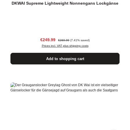
DKWAI Supreme Lightweight Nonnengans Lockgänse
Sale price:
Regular price:
€249.99
€269.99
(7.41% saved)
Prices incl. VAT plus shipping costs
Add to shopping cart