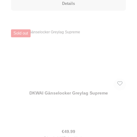
Details
Sold out
DKWAI Gänselocker Greylag Supreme
Regular price:
€49.99