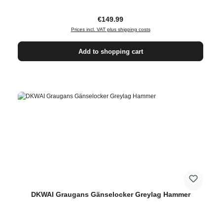
Regular price:
€149.99
Prices incl. VAT plus shipping costs
Add to shopping cart
DKWAI Graugans Gänselocker Greylag Hammer