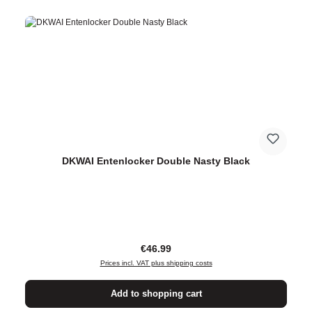
DKWAI Entenlocker Double Nasty Black
Regular price:
€46.99
Prices incl. VAT plus shipping costs
Add to shopping cart