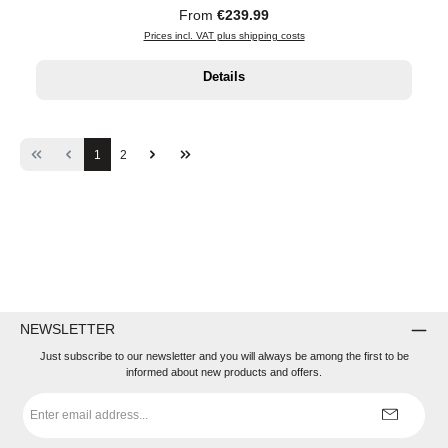
Regular price:
From
€239.99
Prices incl. VAT plus shipping costs
Details
Page
Page
1
2
NEWSLETTER
Just subscribe to our newsletter and you will always be among the first to be
informed about new products and offers.
Email
address
*