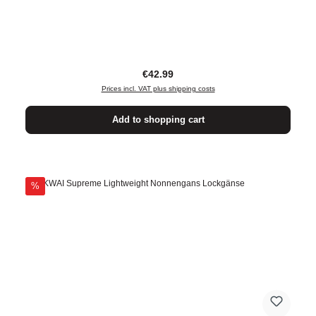
Regular price:
€42.99
Prices incl. VAT plus shipping costs
Add to shopping cart
Discount
%