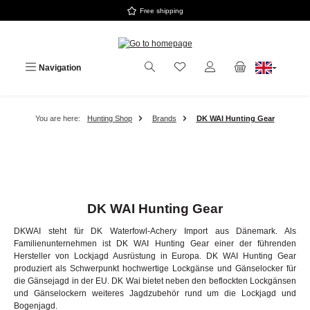
Free shipping
Skip to main content
Navigation
You are here:
Hunting Shop
Brands
DK WAI Hunting Gear
DK WAI Hunting Gear
DKWAI steht für DK Waterfowl-Achery Import aus Dänemark. Als
Familienunternehmen ist DK WAI Hunting Gear einer der führenden
Hersteller von Lockjagd Ausrüstung in Europa. DK WAI Hunting Gear
produziert als Schwerpunkt hochwertige Lockgänse und Gänselocker für
die Gänsejagd in der EU. DK Wai bietet neben den beflockten Lockgänsen
und Gänselockern weiteres Jagdzubehör rund um die Lockjagd und
Bogenjagd.