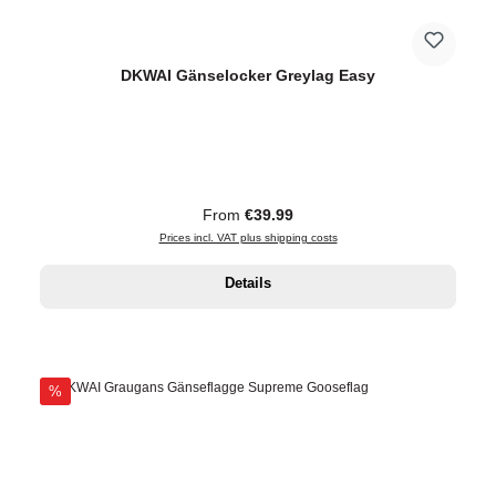
DKWAI Gänselocker Greylag Easy
Regular price:
From
€39.99
Prices incl. VAT plus shipping costs
Details
Discount
%