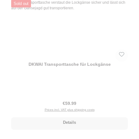
Sold out
DKWAI Transporttasche für Lockgänse
Regular price:
€59.99
Prices incl. VAT plus shipping costs
Details