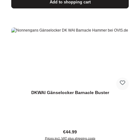
Add to shopping cart
DKWAI Gänselocker Barnacle Buster
Regular price:
€44.99
Prices incl. VAT plus shipping costs