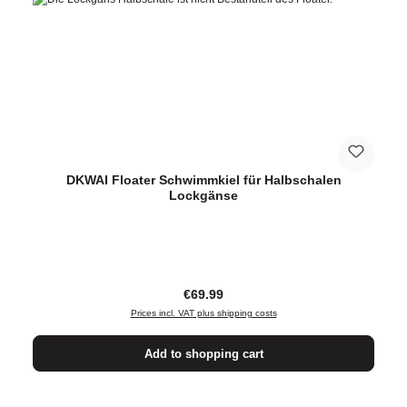
DKWAI Floater Schwimmkiel für Halbschalen
Lockgänse
Regular price:
€69.99
Prices incl. VAT plus shipping costs
Add to shopping cart