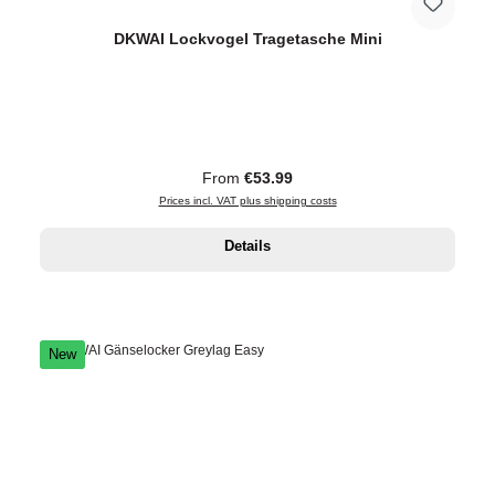
DKWAI Lockvogel Tragetasche Mini
Regular price:
From
€53.99
Prices incl. VAT plus shipping costs
Details
New