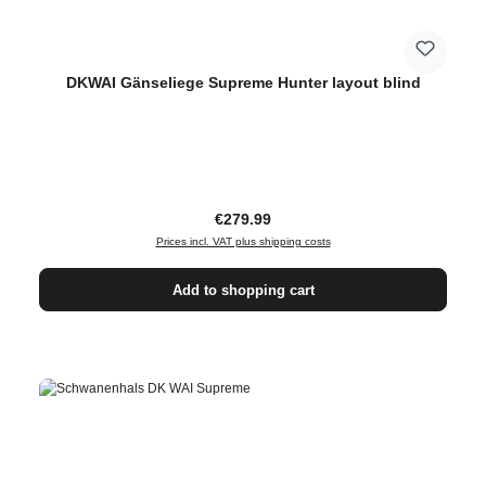
DKWAI Gänseliege Supreme Hunter layout blind
Regular price:
€279.99
Prices incl. VAT plus shipping costs
Add to shopping cart