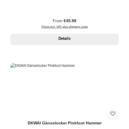
Regular price:
From
€45.99
Prices incl. VAT plus shipping costs
Details
DKWAI Gänselocker Pinkfoot Hammer