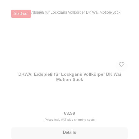
Sold out
DKWAI Erdspieß für Lockgans Vollkörper DK Wai
Motion-Stick
Regular price:
€3.99
Prices incl. VAT plus shipping costs
Details