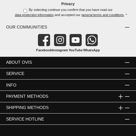
Privacy
By selecting continue you confirm that you have read our
data protection information
and accepted our
general terms and conditions
.
*
OUR COMMUNITIES
Facebook
Instagram
YouTube
WhatsApp
ABOUT OVIS
SERVICE
INFO
PAYMENT METHODS
SHIPPING METHODS
SERVICE HOTLINE