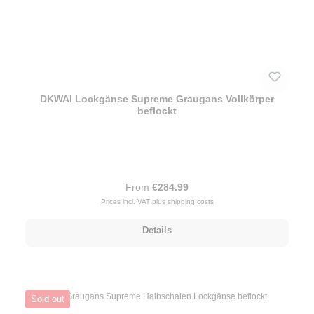
DKWAI Lockgänse Supreme Graugans Vollkörper
beflockt
Regular price:
From
€284.99
Prices incl. VAT plus shipping costs
Details
Sold out