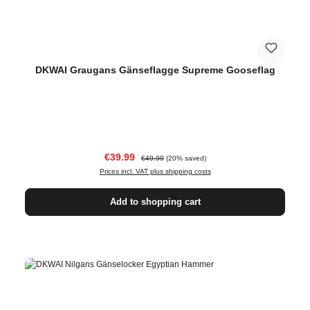
DKWAI Graugans Gänseflagge Supreme Gooseflag
Sale price:
Regular price:
€39.99
€49.99
(20% saved)
Prices incl. VAT plus shipping costs
Add to shopping cart