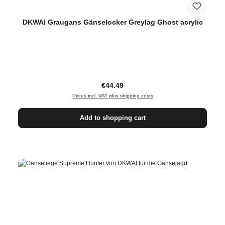
DKWAI Graugans Gänselocker Greylag Ghost acrylic
Regular price:
€44.49
Prices incl. VAT plus shipping costs
Add to shopping cart