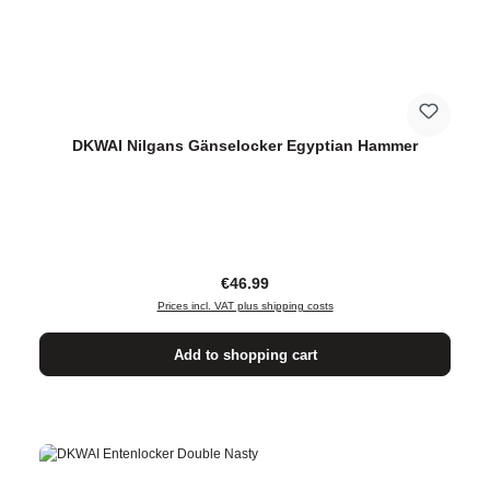
DKWAI Nilgans Gänselocker Egyptian Hammer
Regular price:
€46.99
Prices incl. VAT plus shipping costs
Add to shopping cart