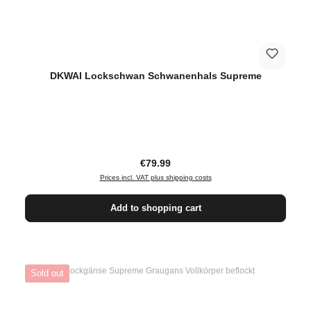
DKWAI Lockschwan Schwanenhals Supreme
Regular price:
€79.99
Prices incl. VAT plus shipping costs
Add to shopping cart
Sold out