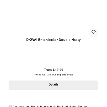
DKWAI Entenlocker Double Nasty
Regular price:
From
€49.99
Prices incl. VAT plus shipping costs
Details