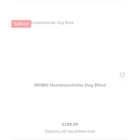
Sold out
DKWAI Hundetarnhütte Dog Blind
Regular price:
€169.99
Prices incl. VAT plus shipping costs