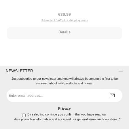
Regular price:
€39.99
Prices incl. VAT plus shipping costs
Details
NEWSLETTER
Just subscribe to our newsletter and you will always be among the first to be
informed about new products and offers.
Email
address
*
Privacy
By selecting continue you confirm that you have read our
data protection information
and accepted our
general terms and conditions
.
*