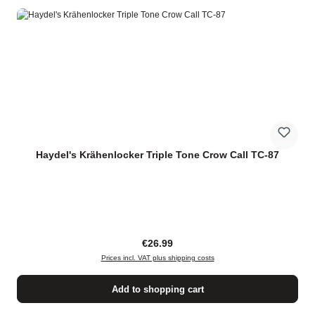
Haydel's Krähenlocker Triple Tone Crow Call TC-87
Regular price:
€26.99
Prices incl. VAT plus shipping costs
Add to shopping cart