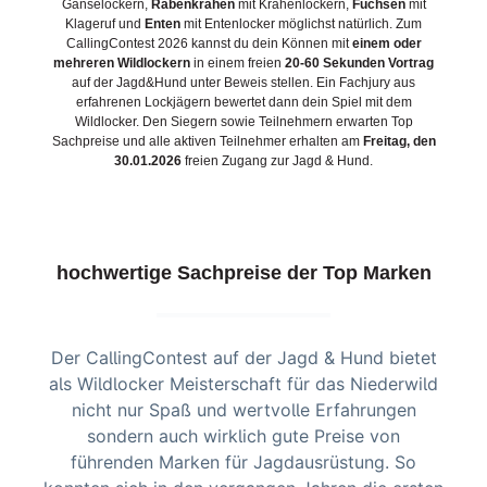
Gänselockern,
Rabenkrähen
mit Krähenlockern,
Füchsen
mit
Klageruf und
Enten
mit Entenlocker möglichst natürlich. Zum
CallingContest 2026 kannst du dein Können mit
einem oder
mehreren Wildlockern
in einem freien
20-60 Sekunden Vortrag
auf der Jagd&Hund unter Beweis stellen. Ein Fachjury aus
erfahrenen Lockjägern bewertet dann dein Spiel mit dem
Wildlocker. Den Siegern sowie Teilnehmern erwarten Top
Sachpreise und alle aktiven Teilnehmer erhalten am
Freitag, den
30.01.2026
freien Zugang zur Jagd & Hund.
hochwertige Sachpreise der Top Marken
Der CallingContest auf der Jagd & Hund bietet
als Wildlocker Meisterschaft für das Niederwild
nicht nur Spaß und wertvolle Erfahrungen
sondern auch wirklich gute Preise von
führenden Marken für Jagdausrüstung. So