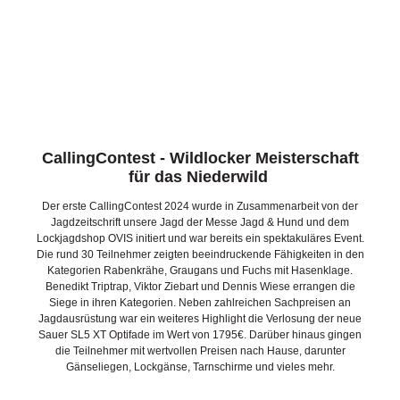
CallingContest - Wildlocker Meisterschaft
für das Niederwild
Der erste CallingContest 2024 wurde in Zusammenarbeit von der
Jagdzeitschrift unsere Jagd der Messe Jagd & Hund und dem
Lockjagdshop OVIS initiert und war bereits ein spektakuläres Event.
Die rund 30 Teilnehmer zeigten beeindruckende Fähigkeiten in den
Kategorien Rabenkrähe, Graugans und Fuchs mit Hasenklage.
Benedikt Triptrap, Viktor Ziebart und Dennis Wiese errangen die
Siege in ihren Kategorien. Neben zahlreichen Sachpreisen an
Jagdausrüstung war ein weiteres Highlight die Verlosung der neue
Sauer SL5 XT Optifade im Wert von 1795€. Darüber hinaus gingen
die Teilnehmer mit wertvollen Preisen nach Hause, darunter
Gänseliegen, Lockgänse, Tarnschirme und vieles mehr.