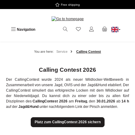
Free shipping
Skip to main content
Navigation
You are here:
Service
Calling Contest
Calling Contest 2026
Der CallingContest wurde 2024 als neuer Wildlocker-Wettbewerb in
Zusammenarbeit von unsere Jagd, OVIS und der Jagd&Hund etabliert. Der
CallingContest simuliert das erfolgreiche Locken mit dem Wildlocker auf
der Niederwildjagd. Du kannst dich zu einer oder bis zu allen fünf
Disziplinen des
CallingContest 2026
am
Freitag
, den
30.01.2026
ab
14 h
auf der
Jagd&Hund
unter nachfolgendem Link der Pirsch anmelden.
Platz zum CallingContest 2026 sichern