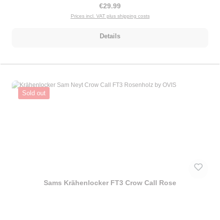
Regular price:
€29.99
Prices incl. VAT plus shipping costs
Details
Sold out
Sams Krähenlocker FT3 Crow Call Rose