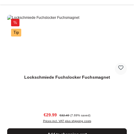
Discount
%
Tip
Lockschmiede Fuchslocker Fuchsmagnet
Sale price:
Regular price:
€29.99
€32.49
(7.69% saved)
Prices incl. VAT plus shipping costs