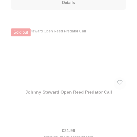
Details
Sold out
Johnny Steward Open Reed Predator Call
Regular price:
€21.99
Prices incl. VAT plus shipping costs