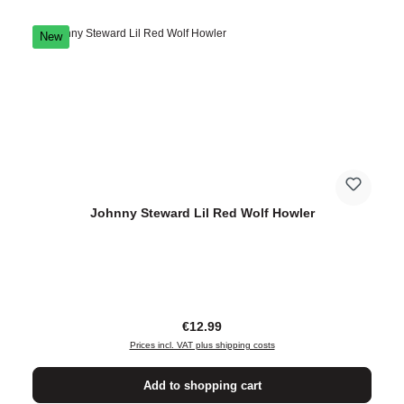
New
Johnny Steward Lil Red Wolf Howler
Regular price:
€12.99
Prices incl. VAT plus shipping costs
Add to shopping cart