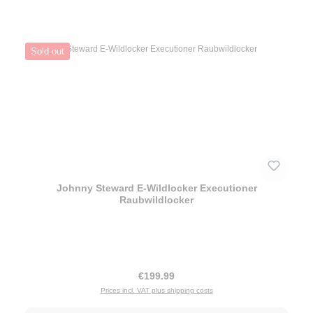
Sold out
Johnny Steward E-Wildlocker Executioner
Raubwildlocker
Regular price:
€199.99
Prices incl. VAT plus shipping costs