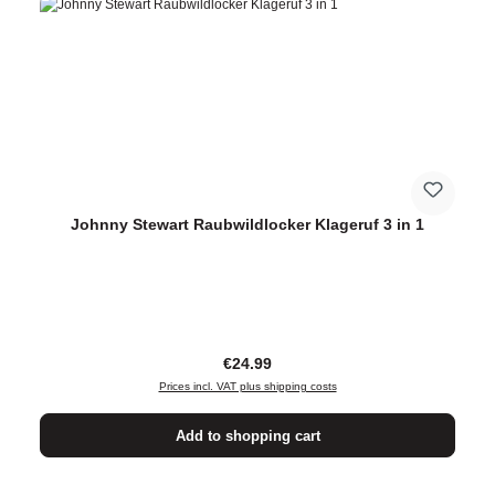
Johnny Stewart Raubwildlocker Klageruf 3 in 1
Regular price:
€24.99
Prices incl. VAT plus shipping costs
Add to shopping cart