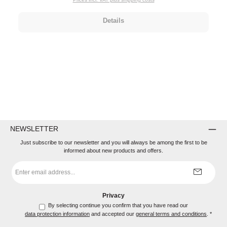
Details
NEWSLETTER
Just subscribe to our newsletter and you will always be among the first to be
informed about new products and offers.
Email
address
*
Privacy
By selecting continue you confirm that you have read our
data protection information
and accepted our
general terms and conditions
.
*