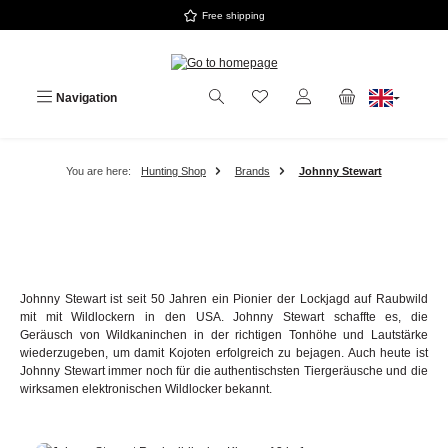
Free shipping
Skip to main content
Navigation
You are here:
Hunting Shop
Brands
Johnny Stewart
Johnny Stewart ist seit 50 Jahren ein Pionier der Lockjagd auf Raubwild
mit mit Wildlockern in den USA. Johnny Stewart schaffte es, die
Geräusch von Wildkaninchen in der richtigen Tonhöhe und Lautstärke
wiederzugeben, um damit Kojoten erfolgreich zu bejagen. Auch heute ist
Johnny Stewart immer noch für die authentischsten Tiergeräusche und die
wirksamen elektronischen Wildlocker bekannt.