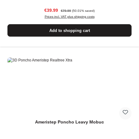
Sale price:
Regular price:
€39.99
€79.99
(50.01% saved)
Prices incl. VAT plus shipping costs
Add to shopping cart
Ameristep Poncho Leavy Mobuc