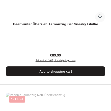
Deerhunter Überzieh Tarnanzug Set Sneaky Ghillie
Regular price:
€89.99
Prices incl. VAT plus shipping costs
Add to shopping cart
Sold out