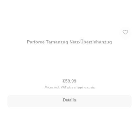
Parforce Tarnanzug Netz-Überziehanzug
Regular price:
€59.99
Prices incl. VAT plus shipping costs
Details