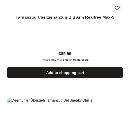
Tarnanzug Überziehanzug Big Arm Realtree Max-5
Regular price:
€89.99
Prices incl. VAT plus shipping costs
Add to shopping cart