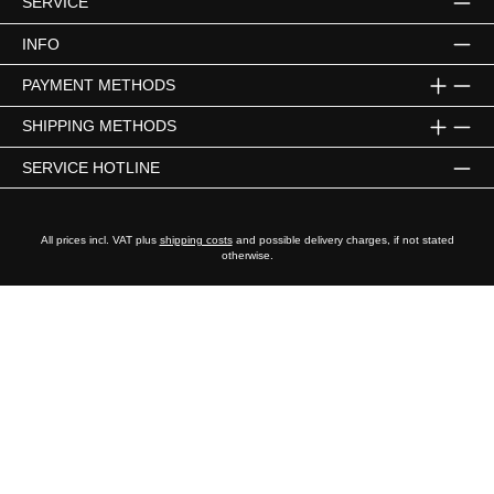
SERVICE
INFO
PAYMENT METHODS
SHIPPING METHODS
SERVICE HOTLINE
All prices incl. VAT plus
shipping costs
and possible delivery charges, if not stated
otherwise.