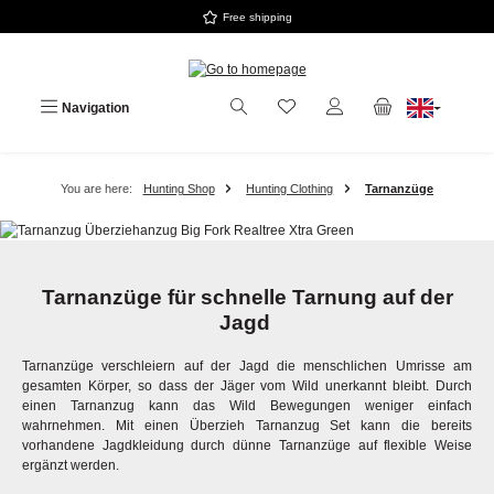
Free shipping
Skip to main content
Navigation
You are here:
Hunting Shop
Hunting Clothing
Tarnanzüge
Tarnanzüge für schnelle Tarnung auf der
Jagd
Tarnanzüge verschleiern auf der Jagd die menschlichen Umrisse am
gesamten Körper, so dass der Jäger vom Wild unerkannt bleibt. Durch
einen Tarnanzug kann das Wild Bewegungen weniger einfach
wahrnehmen. Mit einen Überzieh Tarnanzug Set kann die bereits
vorhandene Jagdkleidung durch dünne Tarnanzüge auf flexible Weise
ergänzt werden.