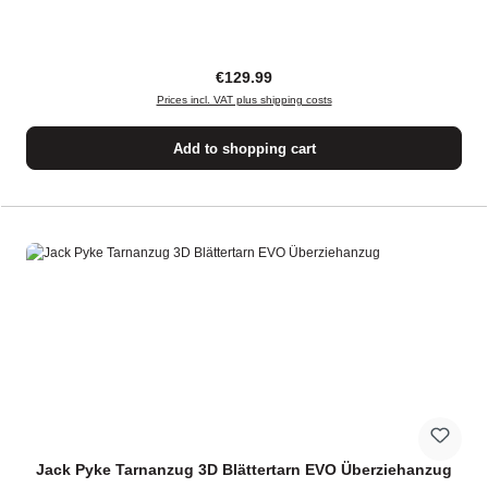
Regular price:
€129.99
Prices incl. VAT plus shipping costs
Add to shopping cart
Jack Pyke Tarnanzug 3D Blättertarn EVO Überziehanzug