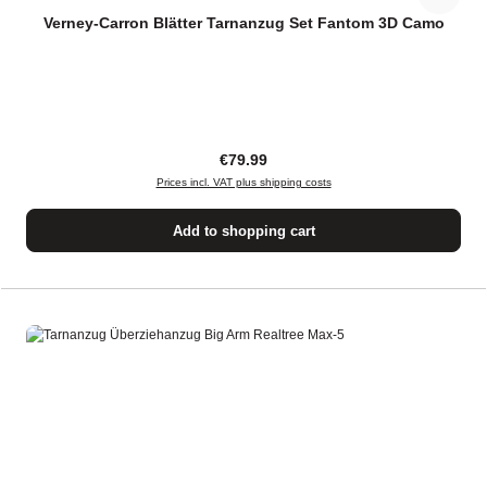
Verney-Carron Blätter Tarnanzug Set Fantom 3D Camo
Regular price:
€79.99
Prices incl. VAT plus shipping costs
Add to shopping cart