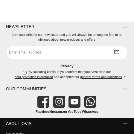
NEWSLETTER
Just subscribe to our newsletter and you will always be among the first to be
informed about new products and offers.
Email
address
*
Privacy
By selecting continue you confirm that you have read our
data protection information
and accepted our
general terms and conditions
.
*
OUR COMMUNITIES
Facebook
Instagram
YouTube
WhatsApp
ABOUT OVIS