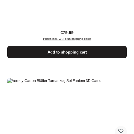
Regular price:
€79.99
Prices incl. VAT plus shipping costs
Add to shopping cart