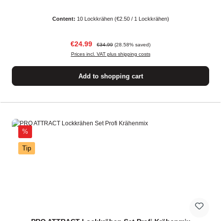
Content:
10 Lockkrähen
(€2.50 / 1 Lockkrähen)
Sale price:
Regular price:
€24.99
€34.99
(28.58% saved)
Prices incl. VAT plus shipping costs
Add to shopping cart
Discount
%
Tip