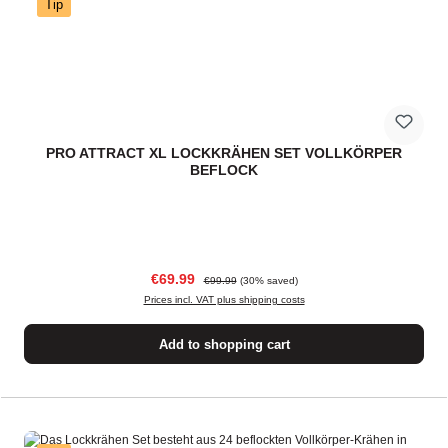
Tip
PRO ATTRACT XL LOCKKRÄHEN SET VOLLKÖRPER
BEFLOCK
Sale price:
Regular price:
€69.99
€99.99
(30% saved)
Prices incl. VAT plus shipping costs
Add to shopping cart