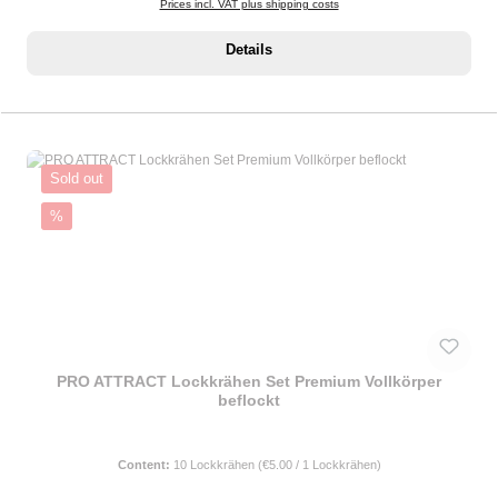
Prices incl. VAT plus shipping costs
Details
Sold out
Discount
%
PRO ATTRACT Lockkrähen Set Premium Vollkörper
beflockt
Content:
10 Lockkrähen
(€5.00 / 1 Lockkrähen)