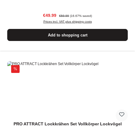
Sale price:
Regular price:
€49.99
€59.99
(16.67% saved)
Prices incl. VAT plus shipping costs
Add to shopping cart
Discount
%
PRO ATTRACT Lockkrähen Set Vollkörper Lockvögel