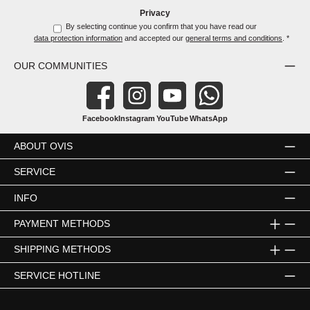
Privacy
By selecting continue you confirm that you have read our
data protection information
and accepted our
general terms and conditions
.
*
OUR COMMUNITIES
Facebook
Instagram
YouTube
WhatsApp
ABOUT OVIS
SERVICE
INFO
PAYMENT METHODS
SHIPPING METHODS
SERVICE HOTLINE