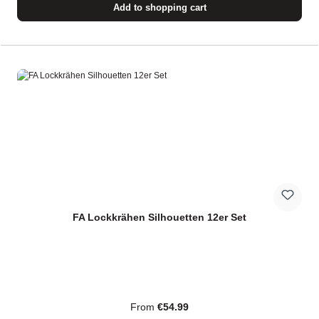
Add to shopping cart
FA Lockkrähen Silhouetten 12er Set
Regular price:
From
€54.99