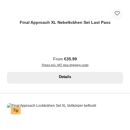
Final Approach XL Nebelkrähen Set Last Pass
Regular price:
From
€35.99
Prices incl. VAT plus shipping costs
Details
Tip