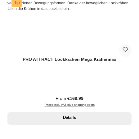
Tip
PRO ATTRACT Lockkrähen Mega Krähenmix
Regular price:
From
€169.99
Prices incl. VAT plus shipping costs
Details