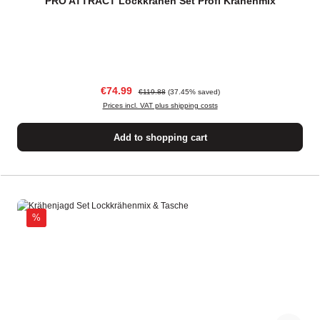
PRO ATTRACT Lockkrähen Set Profi Krähenmix
Sale price:
Regular price:
€74.99
€119.88
(37.45% saved)
Prices incl. VAT plus shipping costs
Add to shopping cart
Discount
%