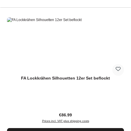
FA Lockkrähen Silhouetten 12er Set beflockt
Regular price:
€86.99
Prices incl. VAT plus shipping costs