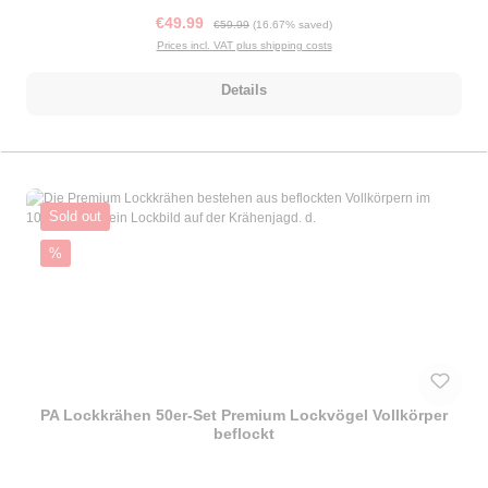
Sale price:
Regular price:
€49.99
€59.99
(16.67% saved)
Prices incl. VAT plus shipping costs
Details
Sold out
Discount
%
PA Lockkrähen 50er-Set Premium Lockvögel Vollkörper
beflockt