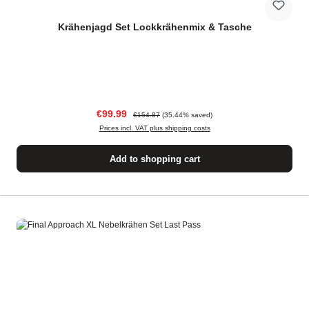
Krähenjagd Set Lockkrähenmix & Tasche
Sale price:
Regular price:
€99.99
€154.87
(35.44% saved)
Prices incl. VAT plus shipping costs
Add to shopping cart