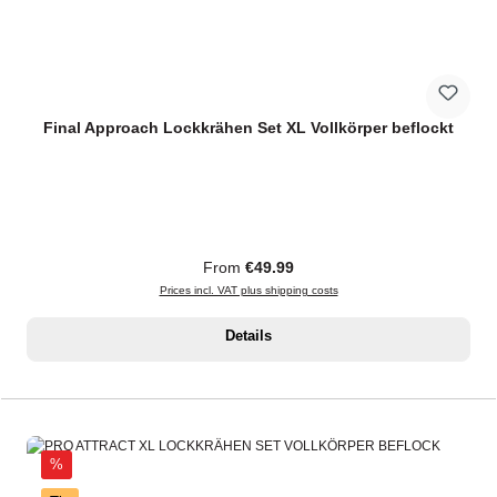
Final Approach Lockkrähen Set XL Vollkörper beflockt
Regular price:
From
€49.99
Prices incl. VAT plus shipping costs
Details
Discount
%