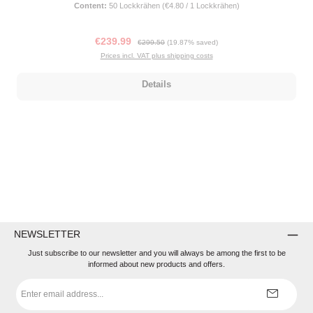
Content:
50 Lockkrähen
(€4.80 / 1 Lockkrähen)
Sale price:
Regular price:
€239.99
€299.50
(19.87% saved)
Prices incl. VAT plus shipping costs
Details
NEWSLETTER
Just subscribe to our newsletter and you will always be among the first to be
informed about new products and offers.
Email
address
*