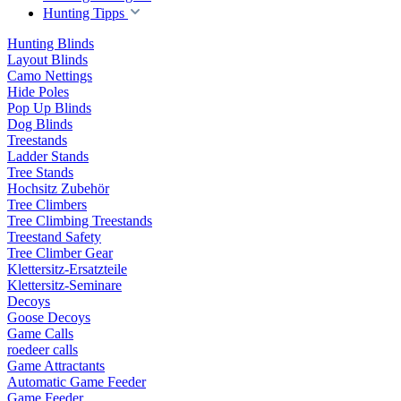
Hunting Tipps
Hunting Blinds
Layout Blinds
Camo Nettings
Hide Poles
Pop Up Blinds
Dog Blinds
Treestands
Ladder Stands
Tree Stands
Hochsitz Zubehör
Tree Climbers
Tree Climbing Treestands
Treestand Safety
Tree Climber Gear
Klettersitz-Ersatzteile
Klettersitz-Seminare
Decoys
Goose Decoys
Game Calls
roedeer calls
Game Attractants
Automatic Game Feeder
Game Feeder