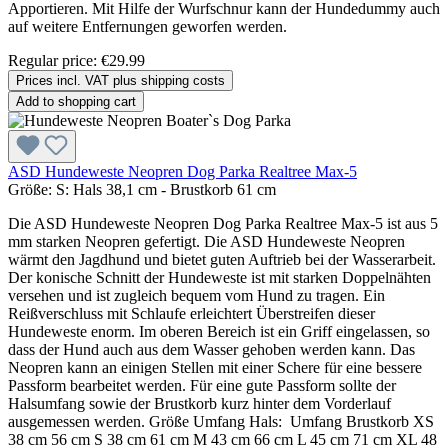
Apportieren. Mit Hilfe der Wurfschnur kann der Hundedummy auch
auf weitere Entfernungen geworfen werden.
Regular price:
€29.99
Prices incl. VAT plus shipping costs
Add to shopping cart
ASD Hundeweste Neopren Dog Parka Realtree Max-5
Größe:
S: Hals 38,1 cm - Brustkorb 61 cm
Die ASD Hundeweste Neopren Dog Parka Realtree Max-5 ist aus 5
mm starken Neopren gefertigt. Die ASD Hundeweste Neopren
wärmt den Jagdhund und bietet guten Auftrieb bei der Wasserarbeit.
Der konische Schnitt der Hundeweste ist mit starken Doppelnähten
versehen und ist zugleich bequem vom Hund zu tragen. Ein
Reißverschluss mit Schlaufe erleichtert Überstreifen dieser
Hundeweste enorm. Im oberen Bereich ist ein Griff eingelassen, so
dass der Hund auch aus dem Wasser gehoben werden kann. Das
Neopren kann an einigen Stellen mit einer Schere für eine bessere
Passform bearbeitet werden. Für eine gute Passform sollte der
Halsumfang sowie der Brustkorb kurz hinter dem Vorderlauf
ausgemessen werden. Größe Umfang Hals: Umfang Brustkorb XS
38 cm 56 cm S 38 cm 61 cm M 43 cm 66 cm L 45 cm 71 cm XL 48