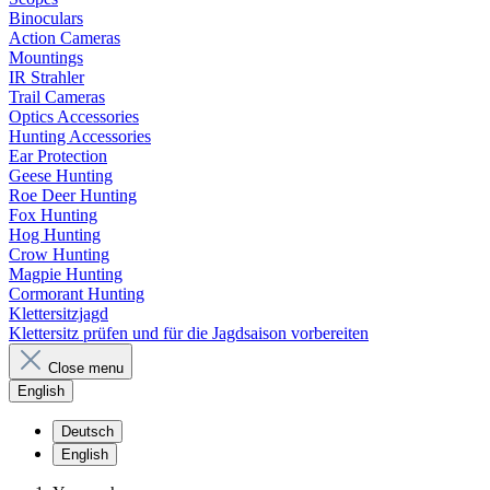
Binoculars
Action Cameras
Mountings
IR Strahler
Trail Cameras
Optics Accessories
Hunting Accessories
Ear Protection
Geese Hunting
Roe Deer Hunting
Fox Hunting
Hog Hunting
Crow Hunting
Magpie Hunting
Cormorant Hunting
Klettersitzjagd
Klettersitz prüfen und für die Jagdsaison vorbereiten
Close menu
English
Deutsch
English