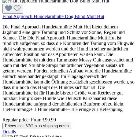
Final Approach Hundetarnhütte Dog Blind Mutt Hut
Die Final Approach Hundetarnhütte Mutt Hut bietet deinem
Jagdhund eine gute Tarnung und Schutz vor Sonne, Regen und
Schnee. Die Die Final Approach Hundetarnhütte Mutt Hut ist
ründlich aufgebaut, so dass die Konturen der Tarnung vom Flugwild
nicht wahrgenommen werden und der Hund in seiner natürlichen
aufrechten Position auf das Apportieren warten kann. Die
Hundetarnhütte ist mit dem Tarnmuster Mossy Oak ausgestattet und
kann mit den Strubble Straps mit örtlicher Vegetation zusätzlich
getarnt werden. Für den schnellen Aufbau wird die Hundetarnhütte
einfach auseinander geklappt. Im Eingangsbereich der
Hundetarnhütte kann die Öffnung zusätzlich geschlossen werden, so
dass nur noch das Haupt des Hundes sichtbar ist. Die
Hundetarnhütte ist für Hunde bis zur Größe vom Retriever gut
nutzbar. Für größere Hunde wie Deutsch Kurzhaar ist diese
Hundetarnhütte aufgrund der abfallenden Bauform oft zu klein.
Lieferumfang:+ 1 Hundetarnhütte+ 4 Heringe zur Befestigung
Regular price:
From
€99.99
Prices incl. VAT plus shipping costs
Details