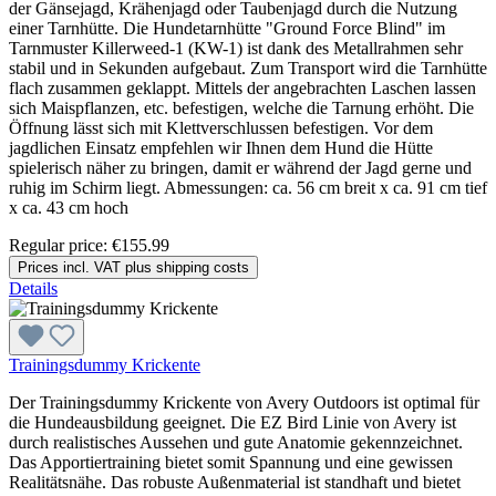
der Gänsejagd, Krähenjagd oder Taubenjagd durch die Nutzung
einer Tarnhütte. Die Hundetarnhütte "Ground Force Blind" im
Tarnmuster Killerweed-1 (KW-1) ist dank des Metallrahmen sehr
stabil und in Sekunden aufgebaut. Zum Transport wird die Tarnhütte
flach zusammen geklappt. Mittels der angebrachten Laschen lassen
sich Maispflanzen, etc. befestigen, welche die Tarnung erhöht. Die
Öffnung lässt sich mit Klettverschlussen befestigen. Vor dem
jagdlichen Einsatz empfehlen wir Ihnen dem Hund die Hütte
spielerisch näher zu bringen, damit er während der Jagd gerne und
ruhig im Schirm liegt. Abmessungen: ca. 56 cm breit x ca. 91 cm tief
x ca. 43 cm hoch
Regular price:
€155.99
Prices incl. VAT plus shipping costs
Details
Trainingsdummy Krickente
Der Trainingsdummy Krickente von Avery Outdoors ist optimal für
die Hundeausbildung geeignet. Die EZ Bird Linie von Avery ist
durch realistisches Aussehen und gute Anatomie gekennzeichnet.
Das Apportiertraining bietet somit Spannung und eine gewissen
Realitätsnähe. Das robuste Außenmaterial ist standhaft und bietet