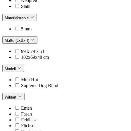
Neopren
Stahl
Materialstärke
5 mm
Maße (LxBxH)
99 x 79 x 51
102x69x48 cm
Modell
Mutt Hut
Supreme Dog Blind
Wildart
Enten
Fasan
Feldhase
Füchse