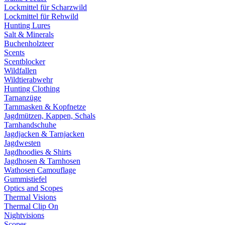
Lockmittel für Scharzwild
Lockmittel für Rehwild
Hunting Lures
Salt & Minerals
Buchenholzteer
Scents
Scentblocker
Wildfallen
Wildtierabwehr
Hunting Clothing
Tarnanzüge
Tarnmasken & Kopfnetze
Jagdmützen, Kappen, Schals
Tarnhandschuhe
Jagdjacken & Tarnjacken
Jagdwesten
Jagdhoodies & Shirts
Jagdhosen & Tarnhosen
Wathosen Camouflage
Gummistiefel
Optics and Scopes
Thermal Visions
Thermal Clip On
Nightvisions
Scopes