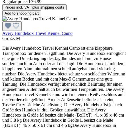
Regular price:
€36.99
Prices incl. VAT plus shipping costs
Add to shopping cart
Avery Hundebox Travel Kennel Camo
Größe:
M
Die Avery Hundebox Travel Kennel Camo ist eine klappbare
Transportbox für deinen Jagdhund. Die Avery Hundebox ermöglicht
eine gute Unterbringung des Jagdhundes nicht nur zu Hause
sondern auch im Auto oder auf der Jagd. Die Hundebox ist mit dem
klappbaren Aluminiumrahmen schnell aufgebaut und vielseitig
nutzbar. Die Avery Hundebox bietet schutz vor schlechter Witterung
und kalten Böden und mit dem Max-5 Camomuster eine gute
Tarnung. Die Hundebox verfügt über reichlich Belüftung für einen
angenehmen Aufenthalt auch bei warmen Temperaturen. Die Avery
Hundebox Travel Kennel Camo wird mit einem Reißverschluss auf
der Vorderseite geöffnet. An der Außenseite befindes sich eine
Tasche für zusätliche Ausrüstung. Die Avery Hundebox ist je nach
Größe des Hundes in drei Größen auswählbar. Die Avery
Hundebox in Größe M besitzt die Maße (BxHxT) 41 x 39 x 46 cm
und 3,8 kg Die Avery Hundebox in Größe L besitzt die Maße
(BxHxT) 46 x 50 x 61 cm und 4,6 kgDie Avery Hundebox in