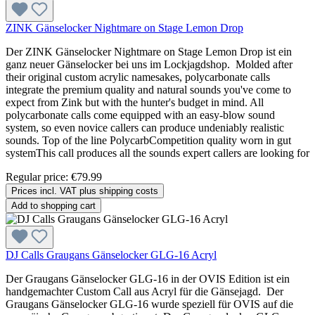
ZINK Gänselocker Nightmare on Stage Lemon Drop
Der ZINK Gänselocker Nightmare on Stage Lemon Drop ist ein
ganz neuer Gänselocker bei uns im Lockjagdshop. Molded after
their original custom acrylic namesakes, polycarbonate calls
integrate the premium quality and natural sounds you've come to
expect from Zink but with the hunter's budget in mind. All
polycarbonate calls come equipped with an easy-blow sound
system, so even novice callers can produce undeniably realistic
sounds. Top of the line PolycarbCompetition quality worn in gut
systemThis call produces all the sounds expert callers are looking for
Regular price:
€79.99
Prices incl. VAT plus shipping costs
Add to shopping cart
DJ Calls Graugans Gänselocker GLG-16 Acryl
Der Graugans Gänselocker GLG-16 in der OVIS Edition ist ein
handgemachter Custom Call aus Acryl für die Gänsejagd. Der
Graugans Gänselocker GLG-16 wurde speziell für OVIS auf die