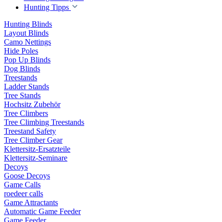
Hunting Tipps
Hunting Blinds
Layout Blinds
Camo Nettings
Hide Poles
Pop Up Blinds
Dog Blinds
Treestands
Ladder Stands
Tree Stands
Hochsitz Zubehör
Tree Climbers
Tree Climbing Treestands
Treestand Safety
Tree Climber Gear
Klettersitz-Ersatzteile
Klettersitz-Seminare
Decoys
Goose Decoys
Game Calls
roedeer calls
Game Attractants
Automatic Game Feeder
Game Feeder