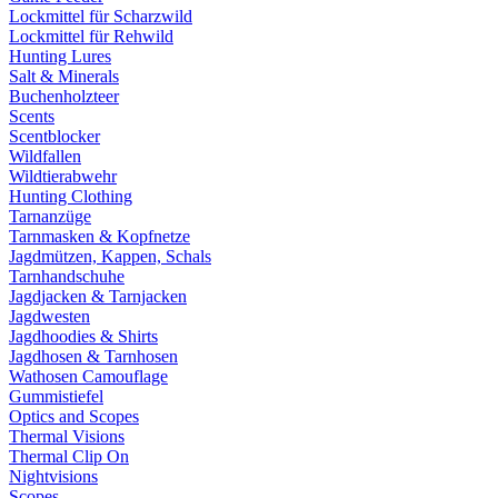
Lockmittel für Scharzwild
Lockmittel für Rehwild
Hunting Lures
Salt & Minerals
Buchenholzteer
Scents
Scentblocker
Wildfallen
Wildtierabwehr
Hunting Clothing
Tarnanzüge
Tarnmasken & Kopfnetze
Jagdmützen, Kappen, Schals
Tarnhandschuhe
Jagdjacken & Tarnjacken
Jagdwesten
Jagdhoodies & Shirts
Jagdhosen & Tarnhosen
Wathosen Camouflage
Gummistiefel
Optics and Scopes
Thermal Visions
Thermal Clip On
Nightvisions
Scopes