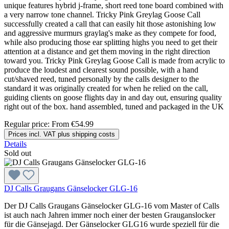
unique features hybrid j-frame, short reed tone board combined with
a very narrow tone channel. Tricky Pink Greylag Goose Call
successfully created a call that can easily hit those astonishing low
and aggressive murmurs graylag's make as they compete for food,
while also producing those ear splitting highs you need to get their
attention at a distance and get them moving in the right direction
toward you. Tricky Pink Greylag Goose Call is made from acrylic to
produce the loudest and clearest sound possible, with a hand
cut/shaved reed, tuned personally by the calls designer to the
standard it was originally created for when he relied on the call,
guiding clients on goose flights day in and day out, ensuring quality
right out of the box. hand assembled, tuned and packaged in the UK
Regular price:
From
€54.99
Prices incl. VAT plus shipping costs
Details
Sold out
DJ Calls Graugans Gänselocker GLG-16
Der DJ Calls Graugans Gänselocker GLG-16 vom Master of Calls
ist auch nach Jahren immer noch einer der besten Grauganslocker
für die Gänsejagd. Der Gänselocker GLG16 wurde speziell für die