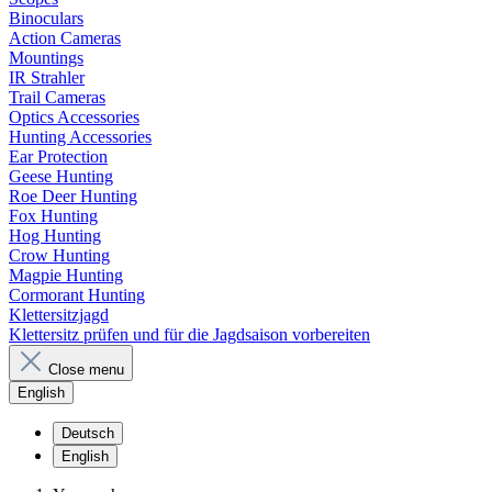
Binoculars
Action Cameras
Mountings
IR Strahler
Trail Cameras
Optics Accessories
Hunting Accessories
Ear Protection
Geese Hunting
Roe Deer Hunting
Fox Hunting
Hog Hunting
Crow Hunting
Magpie Hunting
Cormorant Hunting
Klettersitzjagd
Klettersitz prüfen und für die Jagdsaison vorbereiten
Close menu
English
Deutsch
English